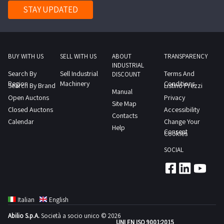
STAY UPDATED
BUY WITH US
SELL WITH US
ABOUT
TRANSPARENCY
INDUSTRIAL
Search By
Sell Industrial
Terms And
DISCOUNT
Region
Machinery
Conditions
Search By Brand
Listino Prezzi
Manual
Open Auctons
Privacy
Site Map
Closed Auctons
Accessibility
Contacts
Calendar
Change Your
Help
Consent
Cookies
SOCIAL
Italian
English
Abilio S.p.A.
Società a socio unico © 2026
UNI EN ISO 9001:2015