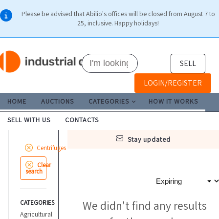
Please be advised that Abilio's offices will be closed from August 7 to
25, inclusive. Happy holidays!
SELL
LOGIN/REGISTER
HOME
AUCTIONS
CATEGORIES
HOW IT WORKS
SELL WITH US
CONTACTS
stay updated
Centrifuges
Clear
search
We didn't find any results
CATEGORIES
Agricultural