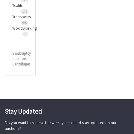
121
Textile
145
Transports
660
Woodworking
61
Bankruptcy
auctions:
Centrifuges
Stay Updated
Do you want to receive the weekly email and stay updated on our
auctions?