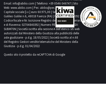
Email:
info@abilio.com
| Telefono:
+39 0546 046747
| Sito
Web:
www.abilio.com
| Pec:
abilio@pec.illimity.com
Capitale sociale [i.v.] euro 60.975,00 | Sede legale in Via
Galileo Galilei n.6, 48018 Faenza (RA) | P.IVA: 02704840392 |
Codice fiscale e Nr. Iscrizione Registro delle Imprese di Ferrara
e di Ravenna: 02704840392 | Numero REA RA 224830 | SDI:
SUBM70N | Società iscritta alla sezione A dell'elenco siti web
autorizzati dal Ministero della Giustizia alla pubblicità delle
aste giudiziarie - p.d.g. 18/05/2022 | Società iscritta al n.68
del Registro Gestori vendite telematiche del Ministero della
Giustizia - p.d.g. 01/04/2022
Questo sito è protetto da reCAPTCHA di Google