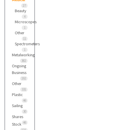
27
Beauty
4
Microscopes
1
Other
11
Spectrometers
1
Metalworking
382
Ongoing
Business
192
Other
331
Plastic
46
Sailing
30
Shares
46
Stock