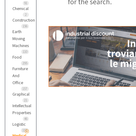
for the search.
91
Chemical
2
Construction
156
Earth
Moving
Machines
110
Food
295
Furniture
And
Office
157
Graphical
21
Intellectual
Properties
46
Logistic
157
Medical